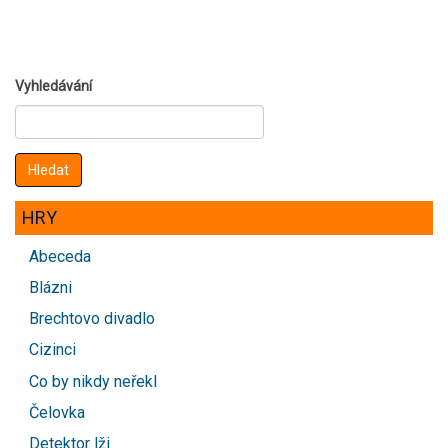
Vyhledávání
HRY
Abeceda
Blázni
Brechtovo divadlo
Cizinci
Co by nikdy neřekl
Čelovka
Detektor lži