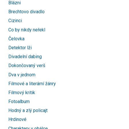
Blázni
Brechtovo divadlo
Cizinci
Co by nikdy neřekl
Čelovka
Detektor lži
Divadelní dabing
Dokončovaný verš
Dva v jednom
Filmové a literární žánry
Filmový kritik
Fotoalbum
Hodný a zlý policajt
Hrdinové
Charaktery v obálce