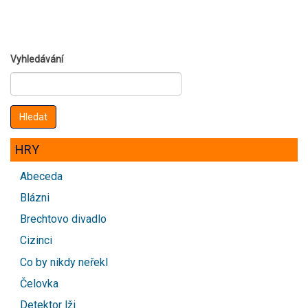
Vyhledávání
HRY
Abeceda
Blázni
Brechtovo divadlo
Cizinci
Co by nikdy neřekl
Čelovka
Detektor lži